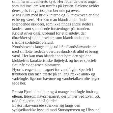
samt fra naturcenterets kyst. Her føder de deres unger,
som ind imellem kan træffes på kysten. Sælerne fælder
deres pels i august/september ude på revet.
Møns Klint med kridtklinterne og Klinteskoven er altid
et besøg værd. Her kan man blandt andet finde
spændende orkideer, som ikke findes andre steder i
landet, samt spændende forsteninger på stranden.
Kridtet giver også grobund for et planteliv, der
tiltrækker sjældne insekter, som blandt andet den
sjældne sortplettet blåfugl.
Knudshoveds lange tange ud i Smålandsfarvandet er
med sit flotte fredede overdrevslandskab altid et besøg
værd. Her kan man blandt andet høre den sjældne
klokkefrøs karakteristiske fløjtelyd, og her er specielt
flot, når hvidtjørnen blomstrer.
Nyords enge er en magnet for vandfugle. Specielt i
træktiden kan man træffe på en lang række ande- og
vadefugle, ligesom havørne og vandrefalken ofte søger
føde her.
Præstø Fjord tiltrækker også mange trækfugle forår og
efterår, ligesom havørneparret, der yngler ved Even Sø,
ofte furagerer ude på fjorden.
Et stort skovområde strækker sig langs den
sydsjællandske kyst ud mod Storstrømmen og Ulvsund.