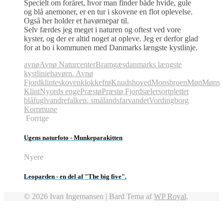
Specielt om foråret, hvor man finder både hvide, gule
og blå anemoner, er en tur i skovene en flot oplevelse.
Også her holder et havørnepar til.
Selv færdes jeg meget i naturen og oftest ved vore
kyster, og der er altid noget at opleve. Jeg er derfor glad
for at bo i kommunen med Danmarks længste kystlinje.
avnø
Avnø Naturcenter
Bramgæs
danmarks længste
kystlinie
havørn. Avnø
Fjord
klinteskoven
klokkefrø
Knudshoved
Monsbroen
Møn
Møns
Klint
Nyords enge
Præstø
Præstø Fjord
sæler
sortplettet
blåfugl
vandrefalken. smålandsfarvandet
Vordingborg
Kommune
Forrige
Ugens naturfoto - Munkeparakitten
Nyere
Leoparden - en del af "The big five".
© 2026 Ivan Ingemansen |
Bard Tema af
WP Royal
.