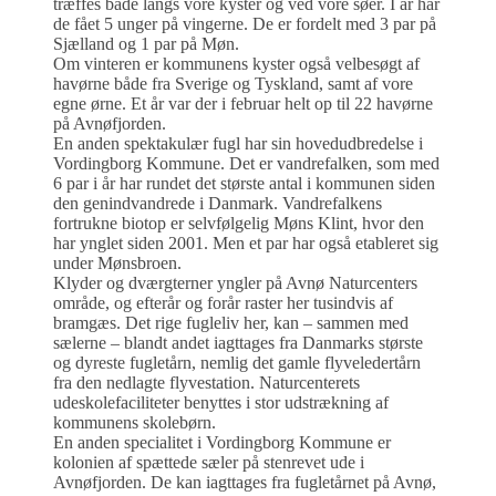
træffes både langs vore kyster og ved vore søer. I år har
de fået 5 unger på vingerne. De er fordelt med 3 par på
Sjælland og 1 par på Møn.
Om vinteren er kommunens kyster også velbesøgt af
havørne både fra Sverige og Tyskland, samt af vore
egne ørne. Et år var der i februar helt op til 22 havørne
på Avnøfjorden.
En anden spektakulær fugl har sin hovedudbredelse i
Vordingborg Kommune. Det er vandrefalken, som med
6 par i år har rundet det største antal i kommunen siden
den genindvandrede i Danmark. Vandrefalkens
fortrukne biotop er selvfølgelig Møns Klint, hvor den
har ynglet siden 2001. Men et par har også etableret sig
under Mønsbroen.
Klyder og dværgterner yngler på Avnø Naturcenters
område, og efterår og forår raster her tusindvis af
bramgæs. Det rige fugleliv her, kan – sammen med
sælerne – blandt andet iagttages fra Danmarks største
og dyreste fugletårn, nemlig det gamle flyveledertårn
fra den nedlagte flyvestation. Naturcenterets
udeskolefaciliteter benyttes i stor udstrækning af
kommunens skolebørn.
En anden specialitet i Vordingborg Kommune er
kolonien af spættede sæler på stenrevet ude i
Avnøfjorden. De kan iagttages fra fugletårnet på Avnø,