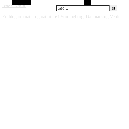
Alt sidebar
Søg
Ivans Natur
En blog om natur og naturture i Vordingborg, Danmark og Verden