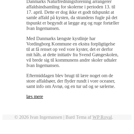
Danmarks Naturfredningsforening arrangerer
affaldsindsamling for skolerne i perioden 13. til
17. april. Dette er dog ikke et godt tidspunkt at
samle affald på kysten, da strandens fugle på det
tispunkt er begyndt at lægge æg og ruge fortæller
Ivan Ingemansen.
Med Danmarks længste kystlinje har
Vordingborg Kommune en ekstra forpligtigelse
til at få renset op ved vore kyster, det er derfor
mit håb, at dette initiativ fra Svend Gøngeskolen,
vil brede sig til kommunens andre skoler udtaler
Ivan Ingemansen.
Eftermiddagen blev brugt til lære noget om de
store affaldsøer, der flyder rundt i vore oceaner,
samt info om Avnø, og en tur ud og se sælerne.
læs mere
© 2026 Ivan Ingemansen |
Bard Tema af
WP Royal
.