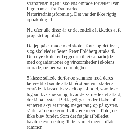
strandrensningen i skolens område fortæller Ivan
Ingemansen fra Danmarks
Naturfredningsforening. Det var der ikke rigtig
opbakning til.
Nu efter alle disse år, er det endelig lykkedes at få
projektet op at stå.
Da jeg på et møde med skolen foreslog det igen,
slog skoleleder Søren Peter Foldberg straks til.
Den nye skolelov lægger op til et samarbejde
med organisationer og virksomheder i skolens
område, og her var en mulighed.
5 klasse stillede derfor op sammen med deres
lærere til at samle affald på stranden i skolens
område. Klassen blev delt op i 4 hold, som hver
tog sin kyststrækning, hvor de samlede det affald,
der lå på kysten. Beklageligvis er der i løbet af
vinteren skyllet utrolig meget tang op på kysten,
så der af denne grund vil være meget affald, der
ikke blev fundet. Som det fragår af billedet,
havde eleverne dog flittigt samlet meget affald
sammen.