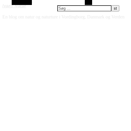
Alt sidebar
Søg
Ivans Natur
En blog om natur og naturture i Vordingborg, Danmark og Verden