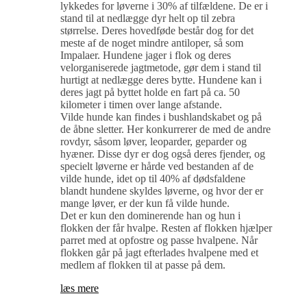
lykkedes for løverne i 30% af tilfældene. De er i
stand til at nedlægge dyr helt op til zebra
størrelse. Deres hovedføde består dog for det
meste af de noget mindre antiloper, så som
Impalaer. Hundene jager i flok og deres
velorganiserede jagtmetode, gør dem i stand til
hurtigt at nedlægge deres bytte. Hundene kan i
deres jagt på byttet holde en fart på ca. 50
kilometer i timen over lange afstande.
Vilde hunde kan findes i bushlandskabet og på
de åbne sletter. Her konkurrerer de med de andre
rovdyr, såsom løver, leoparder, geparder og
hyæner. Disse dyr er dog også deres fjender, og
specielt løverne er hårde ved bestanden af de
vilde hunde, idet op til 40% af dødsfaldene
blandt hundene skyldes løverne, og hvor der er
mange løver, er der kun få vilde hunde.
Det er kun den dominerende han og hun i
flokken der får hvalpe. Resten af flokken hjælper
parret med at opfostre og passe hvalpene. Når
flokken går på jagt efterlades hvalpene med et
medlem af flokken til at passe på dem.
læs mere