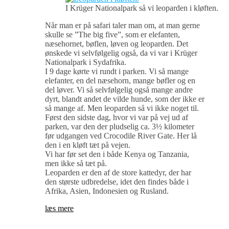
I Krüger Nationalpark så vi leoparden i kløften.
Når man er på safari taler man om, at man gerne
skulle se ”The big five”, som er elefanten,
næsehornet, bøflen, løven og leoparden. Det
ønskede vi selvfølgelig også, da vi var i Krüger
Nationalpark i Sydafrika.
I 9 dage kørte vi rundt i parken. Vi så mange
elefanter, en del næsehorn, mange bøfler og en
del løver. Vi så selvfølgelig også mange andre
dyrt, blandt andet de vilde hunde, som der ikke er
så mange af. Men leoparden så vi ikke noget til.
Først den sidste dag, hvor vi var på vej ud af
parken, var den der pludselig ca. 3½ kilometer
før udgangen ved Crocodile River Gate. Her lå
den i en kløft tæt på vejen.
Vi har før set den i både Kenya og Tanzania,
men ikke så tæt på.
Leoparden er den af de store kattedyr, der har
den største udbredelse, idet den findes både i
Afrika, Asien, Indonesien og Rusland.
læs mere