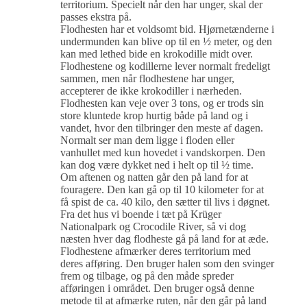
territorium. Specielt når den har unger, skal der
passes ekstra på.
Flodhesten har et voldsomt bid. Hjørnetænderne i
undermunden kan blive op til en ½ meter, og den
kan med lethed bide en krokodille midt over.
Flodhestene og kodillerne lever normalt fredeligt
sammen, men når flodhestene har unger,
accepterer de ikke krokodiller i nærheden.
Flodhesten kan veje over 3 tons, og er trods sin
store kluntede krop hurtig både på land og i
vandet, hvor den tilbringer den meste af dagen.
Normalt ser man dem ligge i floden eller
vanhullet med kun hovedet i vandskorpen. Den
kan dog være dykket ned i helt op til ½ time.
Om aftenen og natten går den på land for at
fouragere. Den kan gå op til 10 kilometer for at
få spist de ca. 40 kilo, den sætter til livs i døgnet.
Fra det hus vi boende i tæt på Krüger
Nationalpark og Crocodile River, så vi dog
næsten hver dag flodheste gå på land for at æde.
Flodhestene afmærker deres territorium med
deres afføring. Den bruger halen som den svinger
frem og tilbage, og på den måde spreder
afføringen i området. Den bruger også denne
metode til at afmærke ruten, når den går på land