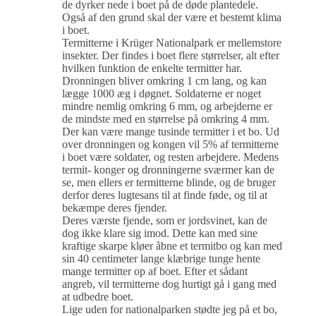
de dyrker nede i boet på de døde plantedele.
Også af den grund skal der være et bestemt klima
i boet.
Termitterne i Krüger Nationalpark er mellemstore
insekter. Der findes i boet flere størrelser, alt efter
hvilken funktion de enkelte termitter har.
Dronningen bliver omkring 1 cm lang, og kan
lægge 1000 æg i døgnet. Soldaterne er noget
mindre nemlig omkring 6 mm, og arbejderne er
de mindste med en størrelse på omkring 4 mm.
Der kan være mange tusinde termitter i et bo. Ud
over dronningen og kongen vil 5% af termitterne
i boet være soldater, og resten arbejdere. Medens
termit- konger og dronningerne sværmer kan de
se, men ellers er termitterne blinde, og de bruger
derfor deres lugtesans til at finde føde, og til at
bekæmpe deres fjender.
Deres værste fjende, som er jordsvinet, kan de
dog ikke klare sig imod. Dette kan med sine
kraftige skarpe kløer åbne et termitbo og kan med
sin 40 centimeter lange klæbrige tunge hente
mange termitter op af boet. Efter et sådant
angreb, vil termitterne dog hurtigt gå i gang med
at udbedre boet.
Lige uden for nationalparken stødte jeg på et bo,