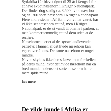
Sydafrika i år blevet dømt til 25 år i fængsel for
at have skudt næsehorn i Krüger Nationalpark.
Der findes dog stadig ca. 3.500 hvide næsehorn,
og ca. 300 sorte næsehorn i Krüger Nationalpark.
Flere andre steder i Afrika, hvor vi har været, har
vi ikke set næsehorn tæt på, men i Krüger
Nationalpark er de så vandt til bilerne i parken, at
man kommer temmelig tæt på dem uden at de
reagere.
Næsehornene er et af de største landlevende
pattedyr. Hannen af det hvide næsehorn kan
vejer over 2 tons. Det sorte næsehorn er noget
mindre.
Navne skyldes ikke deres farve, men forskellen
på deres mund, hvor det hvide næsehorn har en
bred mund, medens det sorte næsehorn har en
mere spids mund.
læs mere
De vilde hunde i Afrika er