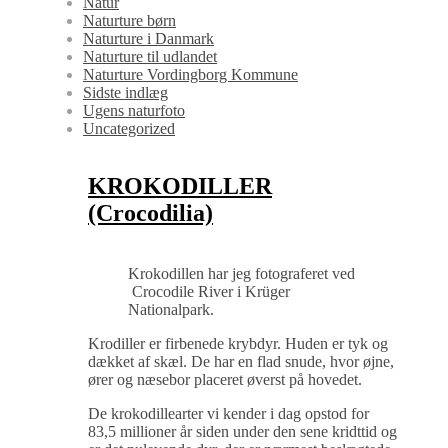
Natur
Naturture børn
Naturture i Danmark
Naturture til udlandet
Naturture Vordingborg Kommune
Sidste indlæg
Ugens naturfoto
Uncategorized
KROKODILLER
(Crocodilia)
Krokodillen har jeg fotograferet ved
Crocodile River i Krüger
Nationalpark.
Krodiller er firbenede krybdyr. Huden er tyk og
dækket af skæl. De har en flad snude, hvor øjne,
ører og næsebor placeret øverst på hovedet.
De krokodillearter vi kender i dag opstod for
83,5 millioner år siden under den sene kridttid og