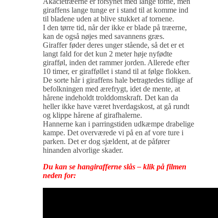
Akacietræerne er forsynet med lange torne, men
giraffens lange tunge er i stand til at komme ind
til bladene uden at blive stukket af tornene.
I den tørre tid, når der ikke er blade på træerne,
kan de også nøjes med savannens græs.
Giraffer føder deres unger stående, så det er et
langt fald for det kun 2 meter høje nyfødte
girafføl, inden det rammer jorden. Allerede efter
10 timer, er girafføllet i stand til at følge flokken.
De sorte hår i giraffens hale betragtedes tidlige af
befolkningen med ærefrygt, idet de mente, at
hårene indeholdt trolddomskraft. Det kan da
heller ikke have været hverdagskost, at gå rundt
og klippe hårene af girafhalerne.
Hannerne kan i parringstiden udkæmpe drabelige
kampe. Det overværede vi på en af vore ture i
parken. Det er dog sjældent, at de påfører
hinanden alvorlige skader.
Du kan se hangirafferne slås – klik på filmen
neden for: