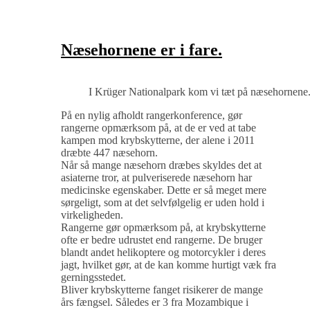
Næsehornene er i fare.
I Krüger Nationalpark kom vi tæt på næsehornene
På en nylig afholdt rangerkonference, gør
rangerne opmærksom på, at de er ved at tabe
kampen mod krybskytterne, der alene i 2011
dræbte 447 næsehorn.
Når så mange næsehorn dræbes skyldes det at
asiaterne tror, at pulveriserede næsehorn har
medicinske egenskaber. Dette er så meget mere
sørgeligt, som at det selvfølgelig er uden hold i
virkeligheden.
Rangerne gør opmærksom på, at krybskytterne
ofte er bedre udrustet end rangerne. De bruger
blandt andet helikoptere og motorcykler i deres
jagt, hvilket gør, at de kan komme hurtigt væk fra
gerningsstedet.
Bliver krybskytterne fanget risikerer de mange
års fængsel. Således er 3 fra Mozambique i