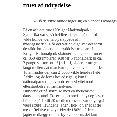
truet af udrydelse
Vi så de vilde hunde tager sig en slapper i middag
På en af vore ture i Krüger Nationalpark i
Sydafrika var vi så heldige at støde på en flok
vilde hunde, der lå og slappede af i
middagsheden. Når det var heldigt, var det fordi
de vilde hunde er en udryddelsestruet art. I
Krüger Nationalpark skønner man, at der kun er
ca. 350 eksemplarer. Krüger Nationalpark er ca.
3 gange så stor som Sjælland, så der er meget
langt mellem, at man kan opleve de vilde hunde.
Totalt findes der kun 2-5000 vilde hunde i hele
Afrika, og de lever hovedsagelig kun i
nationalparkerne, hvor de er beskyttet mod
efterstræbelse af menneskene.
Hundene er på størrelse med en mellemstor
dansk tamhund. De er meget sociale dyr og lever
i flokke på 10 til 20 medlemmer, de kan dog også
være større. Hundene jager i flok, og er et af de
mest effektive rovdyr, idet de i 80% af deres
jagter nedlægger deres bytte, medens det kun