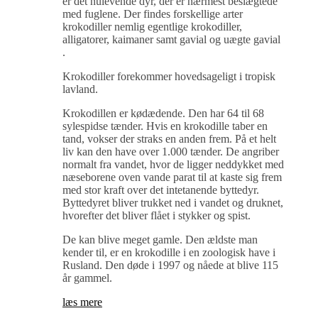
er det nulevende dyr, der er nærmest beslægtede
med fuglene. Der findes forskellige arter
krokodiller nemlig egentlige krokodiller,
alligatorer, kaimaner samt gavial og uægte gavial
.
Krokodiller forekommer hovedsageligt i tropisk
lavland.
Krokodillen er kødædende. Den har 64 til 68
sylespidse tænder. Hvis en krokodille taber en
tand, vokser der straks en anden frem. På et helt
liv kan den have over 1.000 tænder. De angriber
normalt fra vandet, hvor de ligger neddykket med
næseborene oven vande parat til at kaste sig frem
med stor kraft over det intetanende byttedyr.
Byttedyret bliver trukket ned i vandet og druknet,
hvorefter det bliver flået i stykker og spist.
De kan blive meget gamle. Den ældste man
kender til, er en krokodille i en zoologisk have i
Rusland. Den døde i 1997 og nåede at blive 115
år gammel.
læs mere