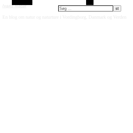
Alt sidebar
Søg
Ivans Natur
En blog om natur og naturture i Vordingborg, Danmark og Verden