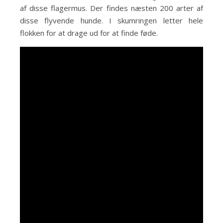
af disse flagermus. Der findes næsten 200 arter af
disse flyvende hunde. I skumringen letter hele
flokken for at drage ud for at finde føde.