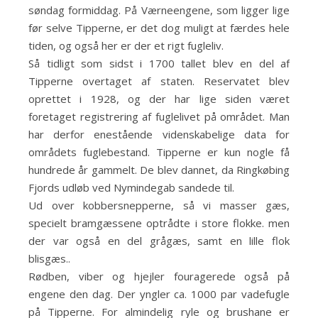
søndag formiddag. På Værneengene, som ligger lige
før selve Tipperne, er det dog muligt at færdes hele
tiden, og også her er der et rigt fugleliv.
Så tidligt som sidst i 1700 tallet blev en del af
Tipperne overtaget af staten. Reservatet blev
oprettet i 1928, og der har lige siden været
foretaget registrering af fuglelivet på området. Man
har derfor enestående videnskabelige data for
områdets fuglebestand. Tipperne er kun nogle få
hundrede år gammelt. De blev dannet, da Ringkøbing
Fjords udløb ved Nymindegab sandede til.
Ud over kobbersnepperne, så vi masser gæs,
specielt bramgæssene optrådte i store flokke. men
der var også en del grågæs, samt en lille flok
blisgæs..
Rødben, viber og hjejler fouragerede også på
engene den dag. Der yngler ca. 1000 par vadefugle
på Tipperne. For almindelig ryle og brushane er