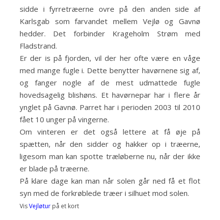
sidde i fyrretræerne ovre på den anden side af
Karlsgab som farvandet mellem Vejlø og Gavnø
hedder. Det forbinder Krageholm Strøm med
Fladstrand.
Er der is på fjorden, vil der her ofte være en våge
med mange fugle i. Dette benytter havørnene sig af,
og fanger nogle af de mest udmattede fugle
hovedsagelig blishøns. Et havørnepar har i flere år
ynglet på Gavnø. Parret har i perioden 2003 til 2010
fået 10 unger på vingerne.
Om vinteren er det også lettere at få øje på
spætten, når den sidder og hakker op i træerne,
ligesom man kan spotte træløberne nu, når der ikke
er blade på træerne.
På klare dage kan man når solen går ned få et flot
syn med de forkrøblede træer i silhuet mod solen.
Vis
Vejløtur
på et kort