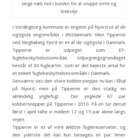
lange næb ned i bunden for at snuppe orme og
krebsdyr
I Vordingborg kommune er engene på Nyord et af de
vigtigste engområder i Østdanmark. Men Tipperne
ved Ringkøbing Fjord er et af de vigtigste i Danmark.
Tipperne er udpeget som EF-
fuglebeskyttelsesområde. Udpegningsgrundlaget
består af 30 fuglearter, som er det højeste antal for
et enkelt fuglebeskyttelsesområde i Danmark.
Desværre ses den store kobbersneppe nu kun i fåtal
på Nyord, men på Tipperne er den stadig en
almindelig ynglefugl. Der ynglede 67 par
kobbersnepper på Tipperne i 2010. På en tur derud
først i april talte vi mellem 12 og 15 par alene langs
vejen.
Tipperne er et af vore ældste fuglereservater, og
den yderste del kan kun besøges et par timer