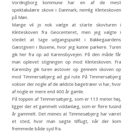
Vordingborg kommune har en af de mest
spektakulære skove i Danmark, nemlig Klinteskoven
på Møn.
Mange vil jo nok vælge at starte skovturen i
Klinteskoven fra Geocenteret, men jeg valgte i
stedet at tage udgangspunkt i Bakkegaardens
Gæstgiveri i Busene, hvor jeg kunne parkere. Turen
gik her fra op ad Karensbyvejen. På den måde får
man oplevet stigningen op mod Klinteskoven. Fra
Karensby gik turen østover op gennem skoven op
mod Timmersøbjerg ad gul rute På Timmersøbjerg
vokser der nogle af de ældste bøgetræer vi har, hvor
af nogle er mere end 400 år gamle.
På toppen af Timmersøbjerg, som er 113 meter høj,
ligger der et gammelt voldanlæg, som er flere tusind
år gammelt. Det menes at Timmesøbjerg har været
et sted, hvor man søgte tilflugt, når der kom
fremmede både syd fra.