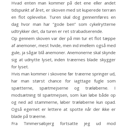
Hvad enten man kommer på det ene eller andet
tidspunkt af året, er skoven med sit kuperede terræn
en flot oplevelse. Turen skal dog gennemføres en
dag hvor man har ”gode ben” som cykelrytterne
udtrykker det, da turen er ret strabadserende.
Op gennem skoven var der på min tur et flot tæppe
af anemoner, mest hvide, men ind imellem også med
gule, ja sågar blå anemoner. Anemonerne skal skynde
sig at udnytte lyset, inden træernes blade skygger
for lyset.
Hvis man kommer i skovene før træerne springer ud,
har man størst chance for iagttage fugle som
spætterne, spætmejserne og træløberne. I
modsætning til spætmejsen, som kan løbe både op
og ned ad stammerne, løber træløberne kun opad.
Også egernet er lettere at spotte når der ikke er
blade på træerne.
Fra Timmersøbjerg fortsatte jeg ud mod