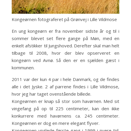
Kongeørnen fotograferet på Grønvej i Lille Vildmose
En ung kongeørn er fra november sidste år og til i
sommer blevet set flere gange på Møn, med en
enkelt afstikker til Jungshoved. Derefter skal man helt
tilbage til 2008, hvor der blev opserveret en
kongeørn ved Avnø. Så den er en sjælden gæst i
kommunen.
2011 var der kun 4 par i hele Danmark, og de findes
alle i det Jyske. 2 af parrene findes i Lille Vildmose,
hvor jeg har taget ovenstående billede.
Kongeørnen er knap så stor som havørnen. Med sit
vingefang på op til 225 centimeter, kan den ikke
konkurrere med havørnens ca. 245 centimeter.
Kongeørnen er dog en mere elegant flyver.
Kongeørnen ynglede første gang i 1999 i nyere tid.