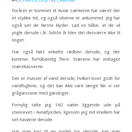
Foråret er kommet til Avnø. Lærkerne har været der
et stykke tid, og også viberne er ankommet. Jeg har
også set de første klyder. Lad os håbe, at de vil
yngle derude i år. Sidste år blev det desværre ikke til
noget.
Har også hørt enkelte rødben derude, og der
kommer forhåbentlig flere. Stærene har indtaget
stærekasserne.
Der er masser af vand derude, hvilket lover godt for
vandfuglene, og det kan ikke vare længe før vi ser
grågæssene med gæslinger.
Fornylig talte jeg 160 sæler liggende ude på
stenrevet i Avnøfjorden, ligesom jeg ind imellem har
set havørne derude.
Har man lyst til en guidet tur derude, kan man