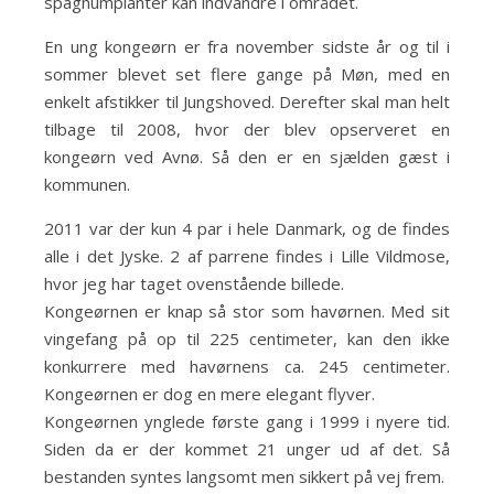
spagnumplanter kan indvandre i området.
En ung kongeørn er fra november sidste år og til i
sommer blevet set flere gange på Møn, med en
enkelt afstikker til Jungshoved. Derefter skal man helt
tilbage til 2008, hvor der blev opserveret en
kongeørn ved Avnø. Så den er en sjælden gæst i
kommunen.
2011 var der kun 4 par i hele Danmark, og de findes
alle i det Jyske. 2 af parrene findes i Lille Vildmose,
hvor jeg har taget ovenstående billede.
Kongeørnen er knap så stor som havørnen. Med sit
vingefang på op til 225 centimeter, kan den ikke
konkurrere med havørnens ca. 245 centimeter.
Kongeørnen er dog en mere elegant flyver.
Kongeørnen ynglede første gang i 1999 i nyere tid.
Siden da er der kommet 21 unger ud af det. Så
bestanden syntes langsomt men sikkert på vej frem.