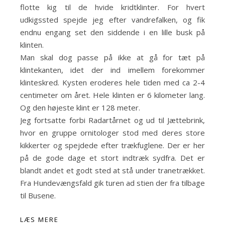
flotte kig til de hvide kridtklinter. For hvert
udkigssted spejde jeg efter vandrefalken, og fik
endnu engang set den siddende i en lille busk på
klinten.
Man skal dog passe på ikke at gå for tæt på
klintekanten, idet der ind imellem forekommer
klinteskred. Kysten eroderes hele tiden med ca 2-4
centimeter om året. Hele klinten er 6 kilometer lang.
Og den højeste klint er 128 meter.
Jeg fortsatte forbi Radartårnet og ud til Jættebrink,
hvor en gruppe ornitologer stod med deres store
kikkerter og spejdede efter trækfuglene. Der er her
på de gode dage et stort indtræk sydfra. Det er
blandt andet et godt sted at stå under tranetrækket.
Fra Hundevængsfald gik turen ad stien der fra tilbage
til Busene.
LÆS MERE