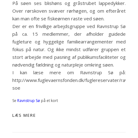
På søen ses blishøns og gråstrubet lappedykker.
Over rørskoven svæver rørhøgen, og om efteråret
kan man ofte se fiskeørnen raste ved søen.
Der er en frivillige arbejdsgruppe ved Ravnstrup Sø
på ca. 15 medlemmer, der afholder guidede
fugleture og hyggelige familiearrangementer med
fokus på natur. Og ikke mindst udfører gruppen et
stort arbejde med pasning af publikumsfaciliteter og
nødvendig fældning og naturpleje omkring søen.
I kan læse mere om Ravnstrup Sø på:
http://www.fuglevaernsfonden.dk/fuglereservater/ravnstr
soe
Se
Ravnstrup Sø
på et kort
LÆS MERE