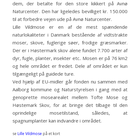
dem, der betalte for den store kikkert på Avnø
Naturcenter. Den har ligeledes bevilliget kr. 150.000
til at forbedre vejen ude på Avnø Naturcenter.
Lille Vildmose er en af de mest spændende
naturlokaliteter i Danmark bestående af vidtstrakte
moser, skove, fuglerige søer, frodige græsmarker.
Der er i Høstermark skov alene fundet 7.700 arter af
dyr, fugle, planter, insekter etc.. Mosen er på 76 km2
og hele området er fredet. Dele af området er kun
tilgængeligt på guidede ture.
Ved hjælp af EU-midler går fonden nu sammen med
Aalborg kommune og Naturstyrelsen i gang med at
genoprette mosearealet mellem Tofte Mose og
Høstemark Skov, for at bringe det tilbage til den
oprindelige mosetilstand, således, at
spagnumplanter kan indvandre i området.
se
Lille Vildmose
på et kort