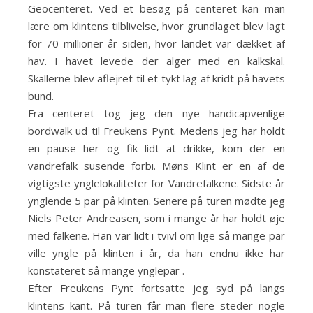
Geocenteret. Ved et besøg på centeret kan man
lære om klintens tilblivelse, hvor grundlaget blev lagt
for 70 millioner år siden, hvor landet var dækket af
hav. I havet levede der alger med en kalkskal.
Skallerne blev aflejret til et tykt lag af kridt på havets
bund.
Fra centeret tog jeg den nye handicapvenlige
bordwalk ud til Freukens Pynt. Medens jeg har holdt
en pause her og fik lidt at drikke, kom der en
vandrefalk susende forbi. Møns Klint er en af de
vigtigste ynglelokaliteter for Vandrefalkene. Sidste år
ynglende 5 par på klinten. Senere på turen mødte jeg
Niels Peter Andreasen, som i mange år har holdt øje
med falkene. Han var lidt i tvivl om lige så mange par
ville yngle på klinten i år, da han endnu ikke har
konstateret så mange ynglepar .
Efter Freukens Pynt fortsatte jeg syd på langs
klintens kant. På turen får man flere steder nogle