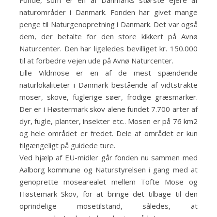
Fonde, som er en af Danmarks største ejere af
naturområder i Danmark. Fonden har givet mange
penge til Naturgenopretning i Danmark. Det var også
dem, der betalte for den store kikkert på Avnø
Naturcenter. Den har ligeledes bevilliget kr. 150.000
til at forbedre vejen ude på Avnø Naturcenter.
Lille Vildmose er en af de mest spændende
naturlokaliteter i Danmark bestående af vidtstrakte
moser, skove, fuglerige søer, frodige græsmarker.
Der er i Høstermark skov alene fundet 7.700 arter af
dyr, fugle, planter, insekter etc.. Mosen er på 76 km2
og hele området er fredet. Dele af området er kun
tilgængeligt på guidede ture.
Ved hjælp af EU-midler går fonden nu sammen med
Aalborg kommune og Naturstyrelsen i gang med at
genoprette mosearealet mellem Tofte Mose og
Høstemark Skov, for at bringe det tilbage til den
oprindelige mosetilstand, således, at