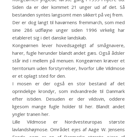
Siden da er der kommet 21 unger ud af det. Så
bestanden syntes langsomt men sikkert på vej frem.
Der er dog langt til havørnens fremmarch, som med
sine 286 udfløjne unger siden 1996 virkelig har
etableret sig i det danske landskab.
Kongeørnen lever hovedsageligt af smågnavere,
harer, fugle herunder blandt andet gæs. Også ådsler
står ind i mellem på menuen. Kongeørnen kræver et
territorium uden forstyrrelser, hvorfor Lille Vildmose
er et oplagt sted for den.
I mosen er der også en stor bestand af det
oprindelige krondyr, som indvandrede til Danmark
efter istiden. Desuden er der vildsvin, oddere
ligesom mange fugle holder til her. Blandt andet
yngler tranen her.
Lille Vildmose er Nordvesteuropas største
lavlandshøjmose. Området ejes af Aage W. Jensens