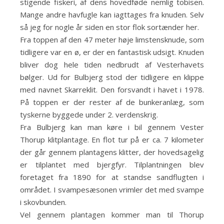
stigende fiskeri, af dens hovedføde nemlig tobisen.
Mange andre havfugle kan iagttages fra knuden. Selv
så jeg for nogle år siden en stor flok sortænder her.
Fra toppen af den 47 meter høje limstensknude, som
tidligere var en ø, er der en fantastisk udsigt. Knuden
bliver dog hele tiden nedbrudt af Vesterhavets
bølger. Ud for Bulbjerg stod der tidligere en klippe
med navnet Skarreklit. Den forsvandt i havet i 1978.
På toppen er der rester af de bunkeranlæg, som
tyskerne byggede under 2. verdenskrig.
Fra Bulbjerg kan man køre i bil gennem Vester
Thorup klitplantage. En flot tur på er ca. 7 kilometer
der går gennem plantagens klitter, der hovedsagelig
er tilplantet med bjergfyr. Tilplantningen blev
foretaget fra 1890 for at standse sandflugten i
området. I svampesæsonen vrimler det med svampe
i skovbunden.
Vel gennem plantagen kommer man til Thorup