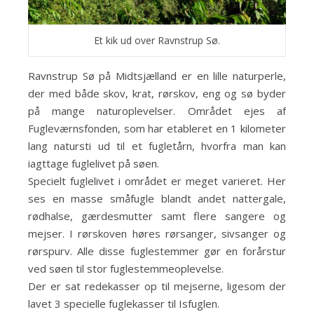
Et kik ud over Ravnstrup Sø.
Ravnstrup Sø på Midtsjælland er en lille naturperle,
der med både skov, krat, rørskov, eng og sø byder
på mange naturoplevelser. Området ejes af
Fugleværnsfonden, som har etableret en 1 kilometer
lang natursti ud til et fugletårn, hvorfra man kan
iagttage fuglelivet på søen.
Specielt fuglelivet i området er meget varieret. Her
ses en masse småfugle blandt andet nattergale,
rødhalse, gærdesmutter samt flere sangere og
mejser. I rørskoven høres rørsanger, sivsanger og
rørspurv. Alle disse fuglestemmer gør en forårstur
ved søen til stor fuglestemmeoplevelse.
Der er sat redekasser op til mejserne, ligesom der
lavet 3 specielle fuglekasser til Isfuglen.