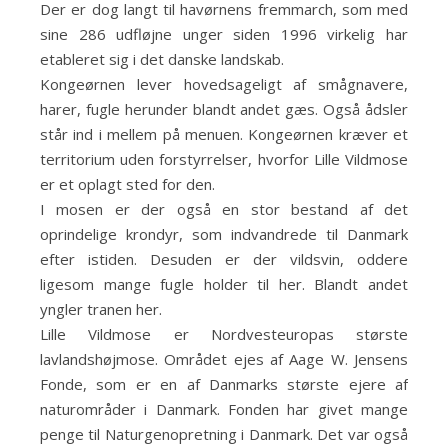
Der er dog langt til havørnens fremmarch, som med
sine 286 udfløjne unger siden 1996 virkelig har
etableret sig i det danske landskab.
Kongeørnen lever hovedsageligt af smågnavere,
harer, fugle herunder blandt andet gæs. Også ådsler
står ind i mellem på menuen. Kongeørnen kræver et
territorium uden forstyrrelser, hvorfor Lille Vildmose
er et oplagt sted for den.
I mosen er der også en stor bestand af det
oprindelige krondyr, som indvandrede til Danmark
efter istiden. Desuden er der vildsvin, oddere
ligesom mange fugle holder til her. Blandt andet
yngler tranen her.
Lille Vildmose er Nordvesteuropas største
lavlandshøjmose. Området ejes af Aage W. Jensens
Fonde, som er en af Danmarks største ejere af
naturområder i Danmark. Fonden har givet mange
penge til Naturgenopretning i Danmark. Det var også