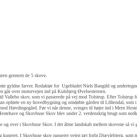
turen gennem de 5 skove.
otte gyldne farver. Redaktør for Ugebladet Niels Bangild og undertegnede 
oen går over motorvejen ind på Kulsbjerg Øvelsesterræn.
il Vallebo skov, som vi passerede på vej mod Tolstrup. Efter Tolstrup f
an opførte en ny hovedbygning og omdøbte gården til Lilliendal, som 
le mod Høvdingegård. Før vi når denne, svinges til højre ind i Mern Hes
tehave og Skovhuse Skov blev under 2. verdenskrig brugt som nedkast
og over i Skovhuse Skov. I det åbne landskab mellem skovene så vi glen
ig kuperet. I Skovhuse skov passerer vejen tæt forbi Djævlebjerg, som m