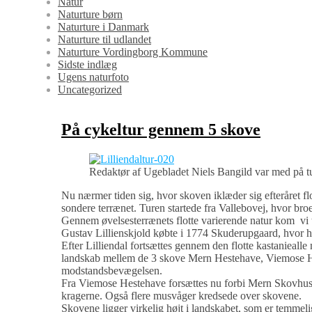
Natur
Naturture børn
Naturture i Danmark
Naturture til udlandet
Naturture Vordingborg Kommune
Sidste indlæg
Ugens naturfoto
Uncategorized
På cykeltur gennem 5 skove
Redaktør af Ugebladet Niels Bangild var med på 
Nu nærmer tiden sig, hvor skoven iklæder sig efteråret fl
sondere terrænet. Turen startede fra Vallebovej, hvor br
Gennem øvelsesterrænets flotte varierende natur kom vi t
Gustav Lillienskjold købte i 1774 Skuderupgaard, hvor h
Efter Lilliendal fortsættes gennem den flotte kastanieal
landskab mellem de 3 skove Mern Hestehave, Viemose Hes
modstandsbevægelsen.
Fra Viemose Hestehave forsættes nu forbi Mern Skovhuse 
kragerne. Også flere musvåger kredsede over skovene.
Skovene ligger virkelig højt i landskabet, som er temmel