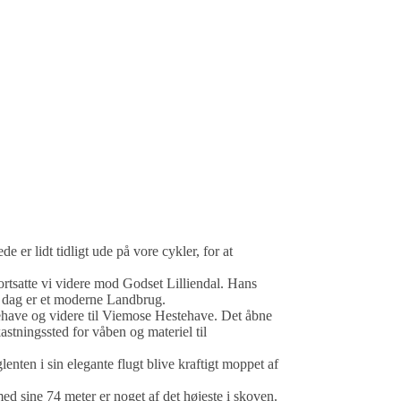
er lidt tidligt ude på vore cykler, for at
ortsatte vi videre mod Godset Lilliendal. Hans
i dag er et moderne Landbrug.
tehave og videre til Viemose Hestehave. Det åbne
ningssted for våben og materiel til
ten i sin elegante flugt blive kraftigt moppet af
ed sine 74 meter er noget af det højeste i skoven.