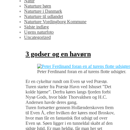
Natur
Naturture børn
Naturture i Danmark
Naturture til udlandet
Naturture Vordingborg Kommune
Sidste indlæg
Ugens naturfoto
Uncategorized
3 godser og en havørn
Peter Ferdinand foran en af turens flotte udsigter.
Er en cykeltur rundt om Even sø ved Præstø.
Turen starter fra Præstø Havn ved Ishuset ”Det
kolde hjørne”. Derfra køres langs fjorden forbi
Nysø Gods, hvor både Thorvaldsen og H.C.
Andersen havde deres gang.
Turen fortsætter gennem Hollænderskoven frem
til Even Å, efter hvilken der køres mod Broskov,
hvor man får en fantastisk flot udsigt ud over
Even sø. Søen ligger i en tunneldal skabt af den
sidste Istid. Er man heldig, får man her set