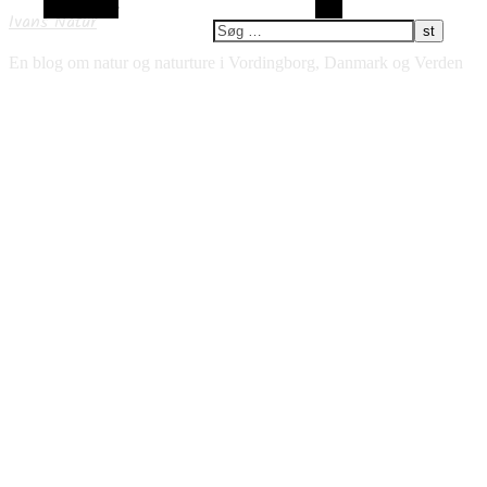
Alt sidebar
Søg
Ivans Natur
En blog om natur og naturture i Vordingborg, Danmark og Verden