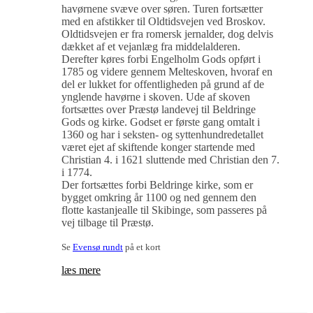
havørnene svæve over søren. Turen fortsætter
med en afstikker til Oldtidsvejen ved Broskov.
Oldtidsvejen er fra romersk jernalder, dog delvis
dækket af et vejanlæg fra middelalderen.
Derefter køres forbi Engelholm Gods opført i
1785 og videre gennem Melteskoven, hvoraf en
del er lukket for offentligheden på grund af de
ynglende havørne i skoven. Ude af skoven
fortsættes over Præstø landevej til Beldringe
Gods og kirke. Godset er første gang omtalt i
1360 og har i seksten- og syttenhundredetallet
været ejet af skiftende konger startende med
Christian 4. i 1621 sluttende med Christian den 7.
i 1774.
Der fortsættes forbi Beldringe kirke, som er
bygget omkring år 1100 og ned gennem den
flotte kastanjealle til Skibinge, som passeres på
vej tilbage til Præstø.
Se
Evensø rundt
på et kort
læs mere