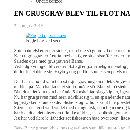
Uncategorized
EN GRUSGRAV BLEV TIL FLOT NA
22. august 2015
Fugle i og ved søen
Som naturelsker er der steder, man ikke så gerne vil dele med 
Når en grusgrav er færdig med at afgive sine råstoffer, er der ind
Således også med grusgraven i Bårse.
Ved udgravningen bliver der blotlagt en jomfruelig mineralrig j
derfor let etablere sig. Krybdyr og padder som eksempelvis mark
Der har i lang tid været en sø i grusgravningsområdet. Omgivelse
mulden på. Man har ladet et stort område stå. Man vil på steder,
Blandt andet kan man her finde 5 forskellige slags kløver, lige
Nu har grusgraven med søen udviklet sig til en spændende natur
lappedykker, strandskade, blishøns og rørhøns samt lille præste
Søen har en god vankvalitet med mange fisk, som hejrerne og la
har blandt andet observeret flokke af blisgæs, skalleslugere og 
Jeg har ved flere lejligheder set fiskeørnen jage over søen, li
Bårse
Bårse grusgrav
blishøns og rørhøns samt lille præstekrave