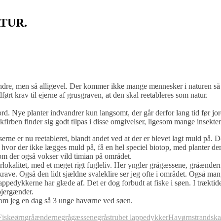
TUR.
andre, men så alligevel. Der kommer ikke mange mennesker i naturen så
ført krav til ejerne af grusgraven, at den skal reetableres som natur.
ord. Nye planter indvandrer kun langsomt, der går derfor lang tid før jo
firben finder sig godt tilpas i disse omgivelser, ligesom mange insekter
rne er nu reetableret, blandt andet ved at der er blevet lagt muld på. 
 hvor der ikke lægges muld på, få en hel speciel biotop, med planter der
som der også vokser vild timian på området.
lokalitet, med et meget rigt fugleliv. Her yngler grågæssene, gråændern
krave. Også den lidt sjældne svaleklire ser jeg ofte i området. Også man
ppedykkerne har glæde af. Det er dog forbudt at fiske i søen. I træktid
bjergænder.
gesom jeg en dag så 3 unge havørne ved søen.
Fiskeørn
gråænderne
grågæssene
gråstrubet lappedykker
Havørn
strandsk