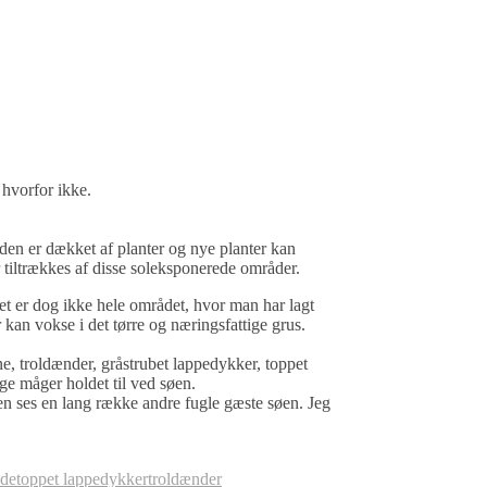
 hvorfor ikke.
rden er dækket af planter og nye planter kan
 tiltrækkes af disse soleksponerede områder.
Det er dog ikke hele området, hvor man har lagt
 kan vokse i det tørre og næringsfattige grus.
e, troldænder, gråstrubet lappedykker, toppet
ge måger holdet til ved søen.
en ses en lang række andre fugle gæste søen. Jeg
ade
toppet lappedykker
troldænder